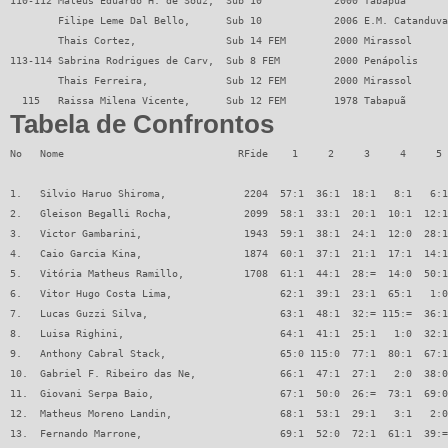
Tabela de Confrontos
No   Nome                             RFide    1     2     3     4     5 
1.   Silvio Haruo Shiroma,             2204  57:1  36:1  18:1   8:1   6:1
2.   Gleison Begalli Rocha,            2099  58:1  33:1  20:1  10:1  12:1
3.   Victor Gambarini,                 1943  59:1  38:1  24:1  12:0  28:1
4.   Caio Garcia Kina,                 1874  60:1  37:1  21:1  17:1  14:1
5.   Vitória Matheus Ramillo,          1708  61:1  44:1  28:=  14:0  50:1
6.   Vitor Hugo Costa Lima,                  62:1  39:1  23:1  65:1   1:0
7.   Lucas Guzzi Silva,                      63:1  48:1  32:= 115:=  36:1
8.   Luisa Righini,                          64:1  41:1  25:1   1:0  32:1
9.   Anthony Cabral Stack,                   65:0 115:0  77:1  80:1  67:1
10.  Gabriel F. Ribeiro das Ne,              66:1  47:1  27:1   2:0  38:0
11.  Giovani Serpa Baio,                     67:1  50:0  26:=  73:1  69:0
12.  Matheus Moreno Landin,                  68:1  53:1  29:1   3:1   2:0
13.  Fernando Marrone,                       69:1  52:0  72:1  61:1  39:=