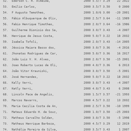
52.  Éderson C. R. Almeida,                   2000 5.5/7 3.29    22 2022 
53.  Emílio Carlos,                           2000 3.5/7 3.50     0 2000 
54.  F Augusto Temotheo,                      2000 1.0/6 3.00   -20 2001 
55.  Fábio Albuquerque de Oliv,               2000 2.5/7 3.64   -11 1989 
56.  Fabio Henrique Timotheo,                 2000 2.0/7 3.64   -16 1986 
57.  Guilherme Dionisio dos Sa,               2000 3.0/7 3.43    -4 2007 
58.  Henrique de Jesus Costa,                 2000 5.0/7 3.22    18 2032 
59.  Isabela Tofoli,                          2000 2.0/7 3.43   -14 2005 
60.  Jéssica Maiara Basso dos,                2000 3.0/7 3.36    -4 2016 
61.  Jhonatas Rodrigues de Car,               2000 5.0/7 3.36    16 2017 
62.  João Luis V. H. Alves,                   2000 2.0/7 3.50   -15 2001 
63.  Joao Roberto Lucas de Oli,               2000 4.0/7 3.36     6 2013 
64.  João Vitor Krauniski,                    2000 3.0/7 3.50    -5 2001 
65.  José Hernandes,                          2000 5.0/7 3.22    18 2032 
66.  Kally Verri,                             2000 3.0/7 3.43    -4 2007 
67.  Ketly Verri,                             2000 4.0/7 3.43     6 2008 
68.  Lincoln Pace de Angelis,                 2000 1.5/7 3.57   -21 1993 
69.  Marcos Navarro,                          2000 4.5/7 3.22    13 2032 
70.  Maria Cecilia Costa de An,               2000 2.5/7 3.50   -10 1999 
71.  Mateus Eduardo H. de Souz,               2000 1.0/7 3.50   -25 2003 
72.  Matheus Carvalho Soldan,                 2000 3.0/7 3.50    -5 1998 
73.  Matheus Henrique Barboza,                2000 4.5/7 3.29    12 2019 
74.  Nathália Moreira da Silva,               2000 3.5/7 3.43     1 2007 