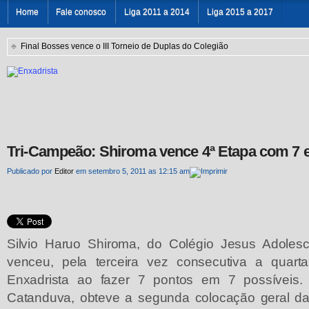
Home
Fale conosco
Liga 2011 a 2014
Liga 2015 a 2017
♣
Final Bosses vence o III Torneio de Duplas do Colegião
Tri-Campeão: Shiroma vence 4ª Etapa com 7 
Publicado por
Editor
em setembro 5, 2011 as 12:15 am
Silvio Haruo Shiroma, do Colégio Jesus Adoles
venceu, pela terceira vez consecutiva a quar
Enxadrista ao fazer 7 pontos em 7 possíveis. 
Catanduva, obteve a segunda colocação geral da 