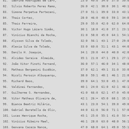
81.  Sabrina Rodrigues de Carv,              25:0  49:0  34:0  57:0  59:0
82.  Silvio Roberto Peres Ramo,              26:0  42:1  38:0  30:1  40:1
83.  Simone Perpetua Partezani,              27:0  51:1  39:0  33:0  43:1
84.  Thais Cortez,                           28:0  46:0  40:0  59:1  34:0
85.  Thais Ferreira,                         29:0  55:0  42:0  62:0  64:0
86.  Victor Hugo Lázaro Simão,               30:1  18:0  41:0  37:1  23:1
87.  Vinícius Bianchi da Rocha,              31:0  58:0  45:0  64:1  54:1
88.  Alysson Silva de Toledo,                32:0  56:1  43:1  27:0  29:0
89.  Alexia Silva de Toledo,                 33:0  60:0  51:1  43:1  44:0
90.  Danilo H. Joaquim,                      34:1  20:0  44:0  40:0  42:0
91.  Alcides Saraiva  Almeida,               35:1  21:0  47:1  29:1  27:1
92.  João Vitor Finoti Fernand,              36:0  57:1  46:0  34:1  48:0
93.  Matheus Bergamini Euzébio,              37:0  62:1  49:1  31:0  33:0
94.  Nicoli Perosin Albuquerqu,              38:0  59:1  48:1  46:1  21:0
95.  Richard Baso,                           39:0  64:1  53:0  45:1  47:0
96.  Valdinei Fernandes,                     40:1  24:0  61:0  42:1  46:1
97.  Guilherme S. Hernandes,                 41:0  66:0  62:1  47:0  45:0
98.  Vitor Matheus Oliveira de,              42:1  26:=  65:0  68:1  35:1
99.  Bianca Beatriz Hilário,                 43:1  23:0  54:1  39:0  49:0
100. Gabriel Baratella de Oliv,              44:0  61:0  56:0  71:1  57:0
101. Lucas Henrique Rocha,                   45:1  25:0  55:1  41:0  53:=
102. Vinícius Ribeiro Mael,                  46:1  28:0  63:0  48:0  56:1
103. Geovana Caceza Nance,                   47:0  68:0  64:1  49:0  55:1