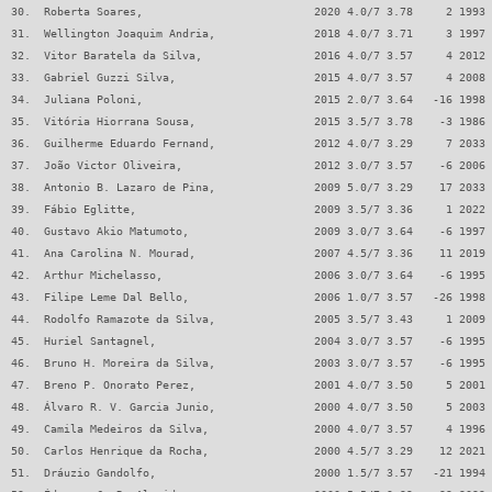
30.  Roberta Soares,                          2020 4.0/7 3.78     2 1993 
31.  Wellington Joaquim Andria,               2018 4.0/7 3.71     3 1997 
32.  Vitor Baratela da Silva,                 2016 4.0/7 3.57     4 2012 
33.  Gabriel Guzzi Silva,                     2015 4.0/7 3.57     4 2008 
34.  Juliana Poloni,                          2015 2.0/7 3.64   -16 1998 
35.  Vitória Hiorrana Sousa,                  2015 3.5/7 3.78    -3 1986 
36.  Guilherme Eduardo Fernand,               2012 4.0/7 3.29     7 2033 
37.  João Victor Oliveira,                    2012 3.0/7 3.57    -6 2006 
38.  Antonio B. Lazaro de Pina,               2009 5.0/7 3.29    17 2033 
39.  Fábio Eglitte,                           2009 3.5/7 3.36     1 2022 
40.  Gustavo Akio Matumoto,                   2009 3.0/7 3.64    -6 1997 
41.  Ana Carolina N. Mourad,                  2007 4.5/7 3.36    11 2019 
42.  Arthur Michelasso,                       2006 3.0/7 3.64    -6 1995 
43.  Filipe Leme Dal Bello,                   2006 1.0/7 3.57   -26 1998 
44.  Rodolfo Ramazote da Silva,               2005 3.5/7 3.43     1 2009 
45.  Huriel Santagnel,                        2004 3.0/7 3.57    -6 1995 
46.  Bruno H. Moreira da Silva,               2003 3.0/7 3.57    -6 1995 
47.  Breno P. Onorato Perez,                  2001 4.0/7 3.50     5 2001 
48.  Álvaro R. V. Garcia Junio,               2000 4.0/7 3.50     5 2003 
49.  Camila Medeiros da Silva,                2000 4.0/7 3.57     4 1996 
50.  Carlos Henrique da Rocha,                2000 4.5/7 3.29    12 2021 
51.  Dráuzio Gandolfo,                        2000 1.5/7 3.57   -21 1994 