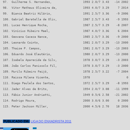
97.  Guilherme S. Hernandes,                  1993 2.0/7 3.43   -14 2002 
98.  Vitor Matheus Oliveira de,               1993 4.0/7 3.29     7 2014 
99.  Bianca Beatriz Hilário,                  1991 2.5/7 3.36    -9 2006 
100. Gabriel Baratella de Oliv,               1987 2.5/7 3.43    -9 1993 
101. Lucas Henrique Rocha,                    1987 2.5/7 3.29    -8 2007 
102. Vinícius Ribeiro Mael,                   1987 4.0/7 3.36     6 2004 
103. Geovana Caceza Nance,                    1985 2.5/7 3.36    -9 2000 
104. Leonardo Cointo,                         1981 2.0/7 3.29   -13 2000 
105. Thaise P. Campos,                        1981 2.0/7 3.29   -13 2003 
106. Eduardo José Eleutério,                  1980 2.0/7 3.29   -13 2000 
107. Isabela Aparecida da Silv,               1978 3.0/7 3.29    -3 2003 
108. João Carlos Panissolo Fil,               1978 3.0/7 3.29    -3 2000 
109. Murilo Ribeiro Feijó,                    1978 2.5/7 3.22    -7 2004 
110. Raissa Milena Vicente,                   1978                     0 
111. Diego Paulela dos Santos,                1972 2.5/7 3.29    -8 1993 
112. Jader Alves de Brito,                    1954 2.0/7 3.08   -11 1999 
113. Fábio Junior Andriatti,                  1949 0.5/6 2.58   -21 2002 
114. Rodrigo Moura,                           2000 3.0/6 3.00     0 2000 
115. Peter Jackson Miller,                    2000 4.5/6 2.70    18 2036 
PUBLICADO EM:
LIGA DO ENXADRISTA 2011