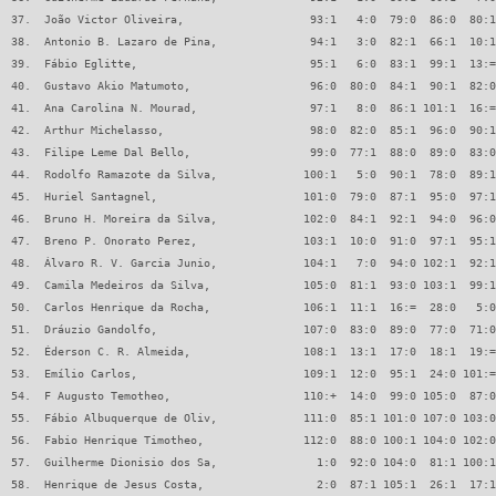
37.  João Victor Oliveira,                   93:1   4:0  79:0  86:0  80:1
38.  Antonio B. Lazaro de Pina,              94:1   3:0  82:1  66:1  10:1
39.  Fábio Eglitte,                          95:1   6:0  83:1  99:1  13:=
40.  Gustavo Akio Matumoto,                  96:0  80:0  84:1  90:1  82:0
41.  Ana Carolina N. Mourad,                 97:1   8:0  86:1 101:1  16:=
42.  Arthur Michelasso,                      98:0  82:0  85:1  96:0  90:1
43.  Filipe Leme Dal Bello,                  99:0  77:1  88:0  89:0  83:0
44.  Rodolfo Ramazote da Silva,             100:1   5:0  90:1  78:0  89:1
45.  Huriel Santagnel,                      101:0  79:0  87:1  95:0  97:1
46.  Bruno H. Moreira da Silva,             102:0  84:1  92:1  94:0  96:0
47.  Breno P. Onorato Perez,                103:1  10:0  91:0  97:1  95:1
48.  Álvaro R. V. Garcia Junio,             104:1   7:0  94:0 102:1  92:1
49.  Camila Medeiros da Silva,              105:0  81:1  93:0 103:1  99:1
50.  Carlos Henrique da Rocha,              106:1  11:1  16:=  28:0   5:0
51.  Dráuzio Gandolfo,                      107:0  83:0  89:0  77:0  71:0
52.  Éderson C. R. Almeida,                 108:1  13:1  17:0  18:1  19:=
53.  Emílio Carlos,                         109:1  12:0  95:1  24:0 101:=
54.  F Augusto Temotheo,                    110:+  14:0  99:0 105:0  87:0
55.  Fábio Albuquerque de Oliv,             111:0  85:1 101:0 107:0 103:0
56.  Fabio Henrique Timotheo,               112:0  88:0 100:1 104:0 102:0
57.  Guilherme Dionisio dos Sa,               1:0  92:0 104:0  81:1 100:1
58.  Henrique de Jesus Costa,                 2:0  87:1 105:1  26:1  17:1