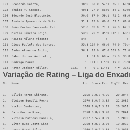
104. Leonardo Cointo,                        48:0  63:0  57:1  56:1  61:0
105. Thaise P. Campos,                       49:1  27:0  58:0  54:1  60:0
106. Eduardo José Eleutério,                 50:0  67:0  59:1  72:1  63:0
107. Isabela Aparecida da Silv,              51:1  29:0  60:0  55:1  66:0
108. João Carlos Panissolo Fil,              52:0  69:0  71:1  76:0  62:1
109. Murilo Ribeiro Feijó,                   53:0  70:=  35:0 112:1  68:1
110. Raissa Milena Vicente,                  54:-    :     :     :     : 
111. Diego Paulela dos Santos,               55:1 114:0  66:0  74:0  70:=
112. Jader Alves de Brito,                   56:1  32:0  67:0 109:0  72:0
113. Fábio Junior Andriatti,                   :1  31:0  68:=  35:0  30:0
114. Rodrigo Moura,                            :  111:1 115:0  15:0  73:0
115. Peter Jackson Miller,             1821    :    9:1 114:1   7:=  31:1
Variação de Rating – Liga do Enxadr
No   Nome                                     Loc  Score Exp. Chg*K  Rav 
1.   Silvio Haruo Shiroma,                    2105 7.0/7 4.06    29 2044 
2.   Gleison Begalli Rocha,                   2070 6.0/7 3.85    22 2035 
3.   Victor Gambarini,                        2068 6.0/7 3.99    20 2018 
4.   Caio Garcia Kina,                        2070 6.0/7 3.78    22 2041 
5.   Vitória Matheus Ramillo,                 2057 5.5/7 3.99    15 2010 
6.   Vitor Hugo Costa Lima,                   2080 5.0/7 3.99    10 2032 
7.   Lucas Guzzi Silva,                       2060 5.0/7 3.99    10 2007 