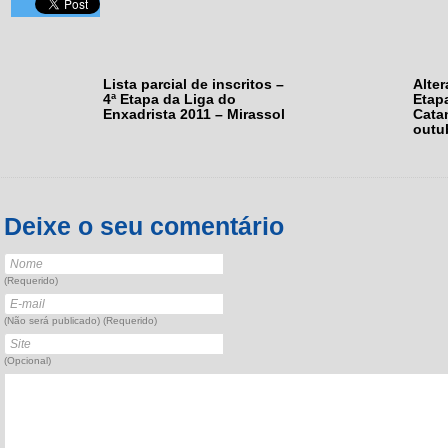
Lista parcial de inscritos –
Alter
4ª Etapa da Liga do
Etapa
Enxadrista 2011 – Mirassol
Cata
outu
Deixe o seu comentário
(Requerido)
(Não será publicado) (Requerido)
(Opcional)