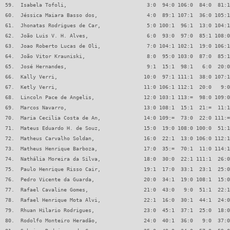
59.  Isabela Tofoli,                          3:0  94:0 106:0  84:0  81:1
60.  Jéssica Maiara Basso dos,                4:0  89:1 107:1  36:0 105:1
61.  Jhonatas Rodrigues de Car,               5:0 100:1  96:1  13:0 104:1
62.  João Luis V. H. Alves,                   6:0  93:0  97:0  85:1 108:0
63.  Joao Roberto Lucas de Oli,               7:0 104:1 102:1  19:0 106:1
64.  João Vitor Krauniski,                    8:0  95:0 103:0  87:0  85:1
65.  José Hernandes,                          9:1  15:1  98:1   6:0  20:0
66.  Kally Verri,                            10:0  97:1 111:1  38:0 107:1
67.  Ketly Verri,                            11:0 106:1 112:1  20:0   9:0
68.  Lincoln Pace de Angelis,                12:0 103:1 113:=  98:0 109:0
69.  Marcos Navarro,                         13:0 108:1  15:1  21:=  11:1
70.  Maria Cecilia Costa de An,              14:0 109:=  73:0  22:0 111:=
71.  Mateus Eduardo H. de Souz,              15:0  19:0 108:0 100:0  51:1
72.  Matheus Carvalho Soldan,                16:0  22:1  13:0 106:0 112:1
73.  Matheus Henrique Barboza,               17:0  35:=  70:1  11:0 114:1
74.  Nathália Moreira da Silva,              18:0  30:0  22:1 111:1  26:0
75.  Paulo Henrique Risso Cair,              19:1  17:0  33:1  23:1  25:0
76.  Pedro Vicente da Guarda,                20:0  34:1  19:0 108:1  15:0
77.  Rafael Cavaline Gomes,                  21:0  43:0   9:0  51:1  22:1
78.  Rafael Henrique Mota Alvi,              22:1  16:0  30:1  44:1  24:0
79.  Rhuan Hilario Rodrigues,                23:0  45:1  37:1  25:0  18:0
80.  Rodolfo Monteiro Heradão,               24:0  40:1  36:0   9:0  37:0