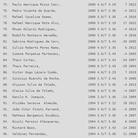
75.  Paulo Henrique Risso Cair,               2000 4.0/7 3.29     7 2022 
76.  Pedro Vicente da Guarda,                 2000 3.0/7 3.36    -4 2011 
77.  Rafael Cavaline Gomes,                   2000 3.0/7 3.36    -4 2016 
78.  Rafael Henrique Mota Alvi,               2000 5.0/7 3.29    17 2022 
79.  Rhuan Hilario Rodrigues,                 2000 3.0/7 3.36    -4 2013 
80.  Rodolfo Monteiro Heradão,                2000 3.0/7 3.36    -4 2016 
81.  Sabrina Rodrigues de Carv,               2000 0.5/7 3.43   -29 2005 
82.  Silvio Roberto Peres Ramo,               2000 4.0/7 3.36     6 2012 
83.  Simone Perpetua Partezani,               2000 3.0/7 3.43    -4 2005 
84.  Thais Cortez,                            2000 1.0/7 3.43   -24 2007 
85.  Thais Ferreira,                          2000 0.5/7 3.43   -29 2004 
86.  Victor Hugo Lázaro Simão,                2000 4.0/7 3.29     7 2019 
87.  Vinícius Bianchi da Rocha,               2000 2.5/7 3.43    -9 2006 
88.  Alysson Silva de Toledo,                 1999 3.0/7 3.36    -4 2013 
89.  Alexia Silva de Toledo,                  1996 3.0/7 3.36    -4 2007 
90.  Danilo H. Joaquim,                       1996 2.0/7 3.36   -14 2009 
91.  Alcides Saraiva  Almeida,                1994 5.0/7 3.22    18 2021 
92.  João Vitor Finoti Fernand,               1994 3.0/7 3.36    -4 2005 
93.  Matheus Bergamini Euzébio,               1994 3.0/7 3.36    -4 2007 
94.  Nicoli Perosin Albuquerqu,               1994 4.0/7 3.36     6 2009 
95.  Richard Baso,                            1994 2.0/7 3.43   -14 2002 
96.  Valdinei Fernandes,                      1994 4.5/7 3.36    11 2008 