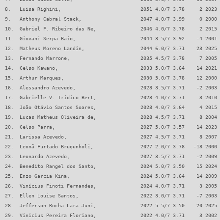
8.   Luisa Righini,                           2051 4.0/7 3.78     2 2023 
9.   Anthony Cabral Stack,                    2047 4.0/7 3.99     0 2000 
10.  Gabriel F. Ribeiro das Ne,               2046 4.0/7 3.78     2 2015 
11.  Giovani Serpa Baio,                      2044 3.5/7 3.92    -4 2001 
12.  Matheus Moreno Landin,                   2044 6.0/7 3.71    23 2025 
13.  Fernando Marrone,                        2035 4.5/7 3.78     7 2005 
14.  Celso Kawano,                            2033 5.0/7 3.64    14 2021 
15.  Arthur Marques,                          2030 5.0/7 3.78    12 2000 
16.  Alessandro Azevedo,                      2028 3.5/7 3.71    -2 2003 
17.  Gabrielle V. Trídico Bert,               2028 4.0/7 3.71     3 2010 
18.  João Otávio Santos Soares,               2028 4.0/7 3.64     4 2015 
19.  Lucas Matheus Oliveira de,               2028 4.5/7 3.71     8 2004 
20.  Celso Parra,                             2027 5.0/7 3.57    14 2023 
21.  Larissa Azevedo,                         2027 4.5/7 3.71     8 2007 
22.  Leonã Furtado Brugunholi,                2027 2.0/7 3.78   -18 2000 
23.  Leonardo Azevedo,                        2027 3.5/7 3.71    -2 2009 
24.  Benedito Rangel dos Santo,               2024 5.0/7 3.50    15 2024 
25.  Enzo Garcia Kina,                        2024 5.0/7 3.64    14 2009 
26.  Vinícius Finoti Fernandes,               2024 4.0/7 3.71     3 2005 
27.  Ellen Louise Santos,                     2022 3.0/7 3.71    -7 2003 
28.  Jefferson Rocha Lara Juni,               2022 5.5/7 3.50    20 2025 
29.  Vinicius Pereira Floriano,               2022 4.0/7 3.71     3 2002 