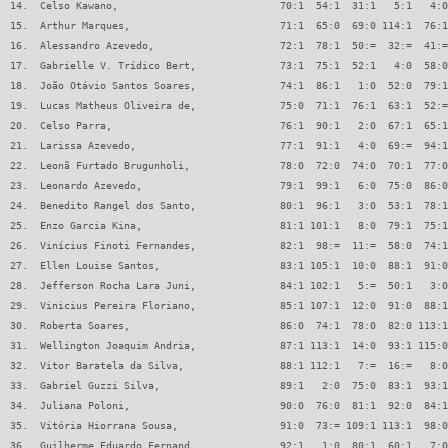
14.  Celso Kawano,                           70:1  54:1  31:1   5:1   4:0
15.  Arthur Marques,                         71:1  65:0  69:0 114:1  76:1
16.  Alessandro Azevedo,                     72:1  78:1  50:=  32:=  41:=
17.  Gabrielle V. Trídico Bert,              73:1  75:1  52:1   4:0  58:0
18.  João Otávio Santos Soares,              74:1  86:1   1:0  52:0  79:1
19.  Lucas Matheus Oliveira de,              75:0  71:1  76:1  63:1  52:=
20.  Celso Parra,                            76:1  90:1   2:0  67:1  65:1
21.  Larissa Azevedo,                        77:1  91:1   4:0  69:=  94:1
22.  Leonã Furtado Brugunholi,               78:0  72:0  74:0  70:1  77:0
23.  Leonardo Azevedo,                       79:1  99:1   6:0  75:0  86:0
24.  Benedito Rangel dos Santo,              80:1  96:1   3:0  53:1  78:1
25.  Enzo Garcia Kina,                       81:1 101:1   8:0  79:1  75:1
26.  Vinícius Finoti Fernandes,              82:1  98:=  11:=  58:0  74:1
27.  Ellen Louise Santos,                    83:1 105:1  10:0  88:1  91:0
28.  Jefferson Rocha Lara Juni,              84:1 102:1   5:=  50:1   3:0
29.  Vinicius Pereira Floriano,              85:1 107:1  12:0  91:0  88:1
30.  Roberta Soares,                         86:0  74:1  78:0  82:0 113:1
31.  Wellington Joaquim Andria,              87:1 113:1  14:0  93:1 115:0
32.  Vitor Baratela da Silva,                88:1 112:1   7:=  16:=   8:0
33.  Gabriel Guzzi Silva,                    89:1   2:0  75:0  83:1  93:1
34.  Juliana Poloni,                         90:0  76:0  81:1  92:0  84:1
35.  Vitória Hiorrana Sousa,                 91:0  73:= 109:1 113:1  98:0
36.  Guilherme Eduardo Fernand,              92:1   1:0  80:1  60:1   7:0