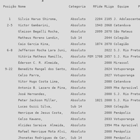
Posição Nome                       Categoria    RFide RLiga  Equipe     Pontos   M-Buch. Buch. Progr. Vitórias

   1    Silvio Haruo Shiroma,       Absoluto     2204 2105 J. Adolescente 7        23.0  32.0   28.0    7
  2-5   Victor Gambarini,           Absoluto     1943 2068 Catanduva      6        25.5  33.5   24.0    6
        Gleison Begalli Rocha,      Absoluto     2099 2070 São Mateus     6        25.0  36.0   26.0    6
        Matheus Moreno Landin,      Sub 14            2044 Colegião       6        23.5  31.0   25.0    6
        Caio Garcia Kina,           Absoluto     1874 2070 Colegião       6        21.5  31.5   27.0    6
  6-8   Jefferson Rocha Lara Juni,  Absoluto          2022 S.J. Rio Preto 5.5      23.0  30.0   22.5    5
        Vitória Matheus Ramillo,    Absoluto FEM 1708 2057 S.J. Rio Preto 5.5      22.5  31.5   21.5    5
        Éderson C. R. Almeida,      Absoluto          2000 Mirassol       5.5      20.5  28.0   21.5    5
 9-22   Benedito Rangel dos Santo,  Absoluto          2024 Votuporanga    5        24.0  33.0   22.0    5
        Celso Parra,                Absoluto          2027 Votuporanga    5        23.0  31.0   22.0    5
        Vitor Hugo Costa Lima,      Absoluto          2080 Catanduva      5        22.0  31.0   23.0    5
        Antonio B. Lazaro de Pina,  Absoluto          2009 Mte Aprazível  5        22.0  31.0   21.0    5
        José Hernandes,             Absoluto          2000 S.J. Rio Preto 5        22.0  31.0   21.0    5
        Peter Jackson Miller,       Absoluto     1821 2000 S.J. Rio Preto 5        21.5  30.0   21.0    4
        Lucas Guzzi Silva,          Sub 14            2060 Colegião       5        21.0  30.0   21.5    4
        Henrique de Jesus Costa,    Absoluto          2000 Penápolis      5        20.5  28.5   19.0    5
        Celso Kawano,               Absoluto          2033 Votuporanga    5        20.5  28.0   23.0    5
        Alcides Saraiva  Almeida,   Absoluto          1994 Mte Aprazível  5        20.0  29.0   20.0    5
        Rafael Henrique Mota Alvi,  Absoluto          2000 Penápolis      5        19.0  26.0   19.0    5
        Jhonatas Rodrigues de Car,  Sub 14            2000 Penápolis      5        18.5  26.0   17.0    5
        Arthur Marques,             Sub 8             2030 São Mateus     5        18.5  24.5   17.0    5
        Enzo Garcia Kina,           Sub 8             2024 Colegião       5        17.5  23.0   21.0    5
 23-30  Larissa Azevedo,            Sub 14 FEM        2027 J. Adolescente 4.5      23.0  32.0   20.0    4
        Fernando Marrone,           Sub 12            2035 CXC Catanduva  4.5      22.0  30.5   18.5    4
        Marcos Navarro,             Absoluto          2000 Votuporanga    4.5      21.5  29.5   18.0    4
        Lucas Matheus Oliveira de,  Sub 12            2028 E.M. Catanduva 4.5      21.0  27.5   18.5    4
        Carlos Henrique da Rocha,   Absoluto          2000 Penápolis      4.5      19.5  27.0   18.5    4
        Valdinei Fernandes,         Absoluto          1994 Mte Aprazível  4.5      18.0  26.0   16.0    4
        Ana Carolina N. Mourad,     Absoluto FEM      2007 S.J. Rio Preto 4.5      17.5  24.0   18.5    4
        Matheus Henrique Barboza,   Absoluto          2000 Mirassol       4.5      16.0  22.0   14.0    4
 31-53  Gabrielle V. Trídico Bert,  Sub 14 FEM        2028 S.J. Rio Preto 4        24.0  33.0   20.0    4
        Luisa Righini,              Absoluto FEM      2051 Colegião       4        23.5  33.5   21.0    4
        Paulo Henrique Risso Cair,  Sub 14            2000 Colegião       4        21.5  30.0   18.0    4
        João Otávio Santos Soares,  Sub 10            2028 Colegião       4        21.0  31.0   18.0    4
        Gabriel F. Ribeiro das Ne,  Absoluto          2046 E.M. Catanduva 4        21.0  30.0   20.0    4
        Guilherme Eduardo Fernand,  Sub 12            2012 São Mateus     4        20.0  30.0   18.0    4
        Vinícius Finoti Fernandes,  Absoluto          2024 Mte Aprazível  4        20.0  28.0   16.5    3
        Victor Hugo Lázaro Simão,   Sub 14            2000 S.J. Rio Preto 4        20.0  28.0   16.0    4
        Vitor Baratela da Silva,    Sub 14            2016 Tabapuã        4        19.5  26.5   19.5    3
        Joao Roberto Lucas de Oli,  Absoluto          2000 Mirassol       4        19.5  26.5   16.0    4
        Anthony Cabral Stack,       Sub 14            2047 E.M. Catanduva 4        19.0  27.0   13.0    4
        Álvaro R. V. Garcia Junio,  Absoluto          2000 Mirassol       4        19.0  26.0   15.0    4
        Nicoli Perosin Albuquerqu,  Sub 14 FEM        1994 Tabapuã        4        18.5  25.5   16.0    4
        Vitor Matheus Oliveira de,  Sub 10            1993 E.M. Catanduva 4        18.5  25.0   17.5    3
        Silvio Roberto Peres Ramo,  Sub 12            2000 S.J. Rio Preto 4        18.0  26.0   14.0    4
        Vinicius Pereira Floriano,  Sub 10            2022 São Mateus     4        18.0  24.5   17.0    4
        Wellington Joaquim Andria,  Absoluto          2018 Tabapuã        4        18.0  24.0   18.0    4
        Gabriel Guzzi Silva,        Sub 10            2015 Colegião       4        17.0  26.0   15.0    4
        Vinícius Ribeiro Mael,      Sub 12            1987 Tabapuã        4        17.0  24.5   13.0    4
        Roberta Soares,             Sub 8 FEM         2020 São Mateus     4        17.0  23.0   12.0    4
        Breno P. Onorato Perez,     Sub 8             2001 São Mateus     4        15.5  22.5   15.0    4
        Ketly Verri,                Absoluto FEM      2000 Penápolis      4        14.5  21.5   14.0    4
        Camila Medeiros da Silva,   Sub 10 FEM        2000 E.M. Catanduva 4        13.0  17.5   14.0    4
 54-62  Alessandro Azevedo,         Absoluto          2028 J. Adolescente 3.5      22.5  31.0   19.0    2
        Giovani Serpa Baio,         Sub 10            2044 Colegião       3.5      21.5  28.5   15.5    3
        Fábio Eglitte,              Absoluto          2009 Tabapuã        3.5      19.5  27.0   17.5    3
        Rodolfo Ramazote da Silva,  Absoluto          2005 E.M. Catanduva 3.5      19.5  27.0   16.0    3
        Leonardo Azevedo,           Sub 8             2027 J. Adolescente 3.5      18.0  25.5   15.5    3
        Vitória Hiorrana Sousa,     Sub 12 FEM        2015 E.M. Catanduva 3.5      18.0  24.0   14.0    3
        Rodrigo Moura,              Absoluto          2000 Mirassol       3.5      17.5  23.5   12.0    3
        Emílio Carlos,              Sub 12            2000 Tabapuã        3.5      17.0  25.0   14.5    3
        Nathália Moreira da Silva,  Absoluto FEM      2000