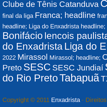
C
Clube de Tênis Catanduva
Franca; headline
final da liga
fra
headline; Liga do Enxadrista
headline;
Bonifácio
lencois paulist
Liga do E
do Enxadrista
Mirassol
O
2022
Mirassol; headline;
SESC
Preto
SESC Jundiaí
Tabapuã
do Rio Preto
T
Copyright © 2011
Enxadrista
· Direito