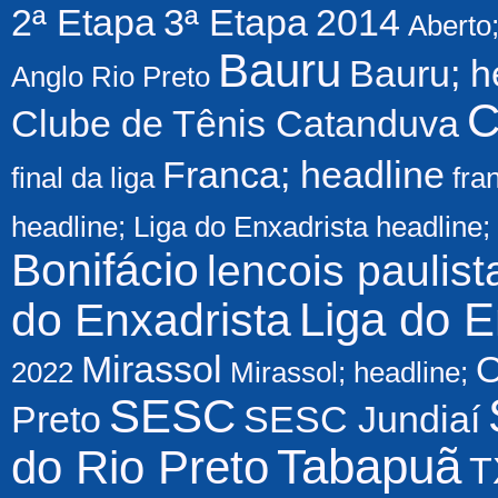
2ª Etapa
3ª Etapa
2014
Aberto
Bauru
Bauru; h
Anglo Rio Preto
C
Clube de Tênis Catanduva
Franca; headline
final da liga
fra
headline; Liga do Enxadrista
headline;
Bonifácio
lencois paulist
Liga do E
do Enxadrista
Mirassol
O
2022
Mirassol; headline;
SESC
Preto
SESC Jundiaí
Tabapuã
do Rio Preto
T