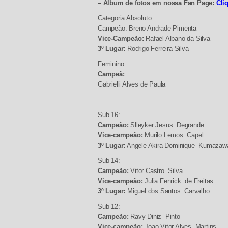
– Álbum de fotos em nossa Fan Page:
Cli
Categoria Absoluto:
Campeão:
Breno Andrade Pimenta
Vice-Campeão:
Rafael Albano da Silva
3º Lugar:
Rodrigo Ferreira Silva
Feminino:
Campeã:
Gabrielli Alves de Paula
Sub 16:
Campeão:
Slleyker Jesus Degrande
Vice-campeão:
Murilo Lemos Capel
3º Lugar:
Angele Akira Dominique Kumazaw
Sub 14:
Campeão:
Vitor Castro Silva
Vice-campeão:
Julia Fenrick de Freitas
3º Lugar:
Miguel dos Santos Carvalho
Sub 12:
Campeão:
Ravy Diniz Pinto
Vice-campeão:
Joao Vitor Alves Martins