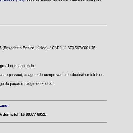
8 (Enxadrista Ensino Lúdico). / CNPJ 11.370.567/0001-76.
@gmail.com
contendo:
(caso possua),
imagem do comprovante de depósito
e telefone.
ogo de peças e relógio de xadrez.
cano:
duini, tel: 16 99377 8052.