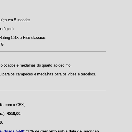
uíço em 5 rodadas.
nalógico).
Rating CBX e Fide clássico.
ng.
 colocados e medalhas do quarto ao décimo.
u para os campeões e medalhas para os vices e terceiros.
dia com a CBX;
ra):
R$50,00.
0.
e idosos (+60):
50% de desconto sob a data de inscrição.