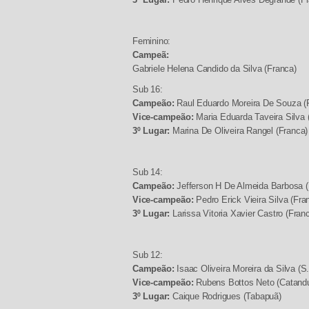
3º Lugar:
Pedro Henrique Alves Degrande (Fr
Feminino:
Campeã:
Gabriele Helena Candido da Silva (Franca)
Sub 16:
Campeão:
Raul Eduardo Moreira De Souza (
Vice-campeão:
Maria Eduarda Taveira Silva 
3º Lugar:
Marina De Oliveira Rangel (Franca)
Sub 14:
Campeão:
Jefferson H De Almeida Barbosa (
Vice-campeão:
Pedro Erick Vieira Silva (Fra
3º Lugar:
Larissa Vitoria Xavier Castro (Fran
Sub 12:
Campeão:
Isaac Oliveira Moreira da Silva (S
Vice-campeão:
Rubens Bottos Neto (Catand
3º Lugar:
Caique Rodrigues (Tabapuã)