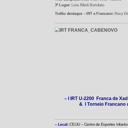
3º Lugar:
Livia Riboli Bortolato
Troféu destaque – IRT e Francano:
Ravy Di
– I IRT U-2200 Franca de Xadr
&
I Torneio Francano 
– Local:
CEIJU – Centro de Esportes Infanto-j