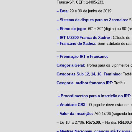
Franca-SP. CEP: 14405-233.
– Data:
29 e 30 de junho de 2019.
– Sistema de disputa para os 2 torneios:
S
– Ritmo de jogo:
60′ + 30″ (digital) ou 90′ (a
– IRT U-2200 Franca de Xadrez:
Cálculo de 
– Francano de Xadrez:
Sem validade de rati
– Premiação IRT e Francano:
Categoria Geral:
Troféu para os 3 primeiros
Categorias Sub 12, 14, 16, Feminino:
Trofé
Categoria melhor francano IRT:
Troféu.
– Procedimentos para a inscrição do IRT:
– Anuidade CBX:
O jogador deve estar em 
– Valor da inscrição:
Até 17/06 (segunda-fei
– De 18 a 27/06:
R$75,00.
– No dia:
R$100,0
– Mestres Nacionais, crianças até 12 anos 