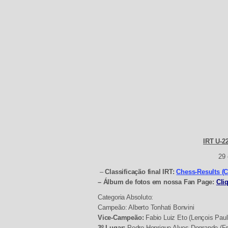
IRT U-2
29 
–
Classificação final IRT:
Chess-Results (C
– Álbum de fotos em nossa Fan Page:
Cli
Categoria Absoluto:
Campeão:
Alberto Tonhati Bonvini
Vice-Campeão:
Fabio Luiz Eto (Lençois Paul