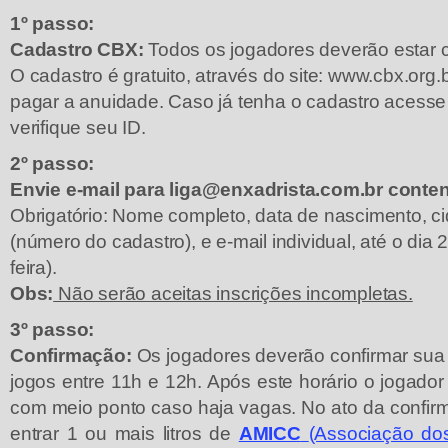
1
º
passo:
Cadastro CBX:
Todos os jogadores deverão estar 
O cadastro é gratuito, através do site: www.cbx.org.
pagar a anuidade. Caso já tenha o cadastro acesse
verifique seu ID.
2
º
passo:
Envie e-mail para
liga@enxadrista.com.br
conten
Obrigatório: Nome completo, data de nascimento, c
(número do cadastro), e e-mail individual, até o dia 
feira).
Obs:
Não serão aceitas inscrições incompletas.
3
º
passo:
Confirmação:
Os jogadores deverão confirmar sua
jogos entre 11h e 12h. Após este horário o jogador
com meio ponto caso haja vagas. No ato da confir
entrar 1 ou mais litros de
AMICC
(Associação do