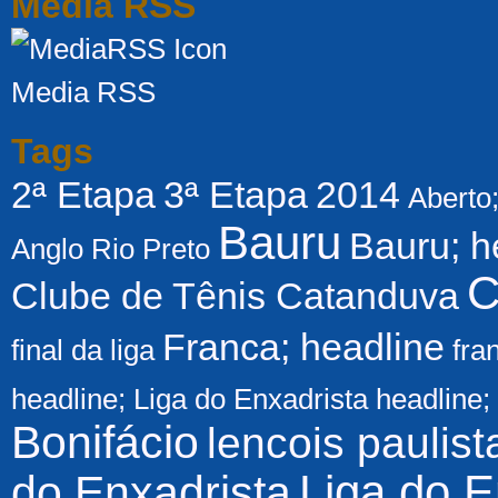
Media RSS
Media RSS
Tags
2ª Etapa
3ª Etapa
2014
Aberto
Bauru
Bauru; h
Anglo Rio Preto
C
Clube de Tênis Catanduva
Franca; headline
final da liga
fra
headline; Liga do Enxadrista
headline;
Bonifácio
lencois paulist
Liga do E
do Enxadrista