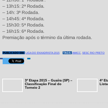
– 13h15: 2ª Rodada.
– 14h: 3ª Rodada.
– 14h45: 4ª Rodada.
– 15h30: 5ª Rodada.
– 16h15: 6ª Rodada.
Premiação após o término da última rodada.
PUBLICADO EM:
LIGA DO ENXADRISTA 2015
TAGS:
AMICC
,
SESC RIO PRETO
3ª Etapa 2015 – Guaíra (SP) –
4ª Et
Classificação Final do
Lista
Torneio 2