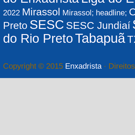
Mirassol
O
2022
Mirassol; headline;
SESC
Preto
SESC Jundiaí
Tabapuã
do Rio Preto
T
Copyright © 2015
Enxadrista
· Direito