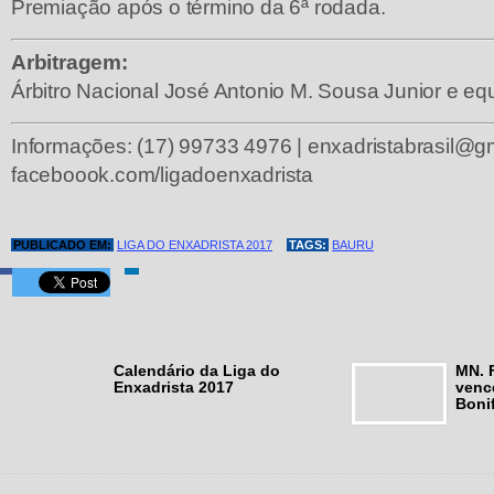
Premiação após o término da 6ª rodada.
Arbitragem:
Árbitro Nacional José Antonio M. Sousa Junior e eq
Informações: (17) 99733 4976 |
enxadristabrasil@g
faceboook.com/ligadoenxadrista
PUBLICADO EM:
LIGA DO ENXADRISTA 2017
TAGS:
BAURU
Calendário da Liga do
MN. 
Enxadrista 2017
venc
Boni