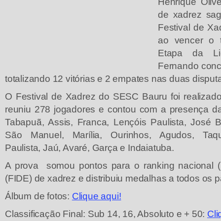
Henrique Olive
de xadrez sa
Festival de X
ao vencer o t
Etapa da Li
Fernando concl
totalizando 12 vitórias e 2 empates nas duas disput
O Festival de Xadrez do SESC Bauru foi realizado
reuniu 278 jogadores e contou com a presença d
Tabapuã, Assis, Franca, Lençóis Paulista, José B
São Manuel, Marília, Ourinhos, Agudos, Taqu
Paulista, Jaú, Avaré, Garça e Indaiatuba.
A prova somou pontos para o ranking nacional (
(FIDE) de xadrez e distribuiu medalhas a todos os pa
Álbum de fotos:
Clique aqui!
Classificação Final: Sub 14, 16, Absoluto e + 50:
Cli