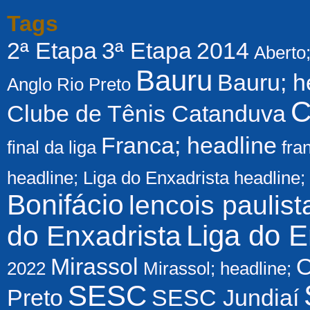
Tags
2ª Etapa
3ª Etapa
2014
Aberto
Bauru
Bauru; h
Anglo Rio Preto
C
Clube de Tênis Catanduva
Franca; headline
final da liga
fra
headline; Liga do Enxadrista
headline;
Bonifácio
lencois paulist
Liga do E
do Enxadrista
Mirassol
O
2022
Mirassol; headline;
SESC
Preto
SESC Jundiaí