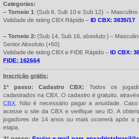
Categorias:
– Torneio 1
: (Sub 8, Sub 10 e Sub 12) – Masculino
Validade de rating CBX Rápido –
ID CBX: 3835/17
– Torneio 2:
(Sub 14, Sub 16, absoluto ) – Masculin
Senior Absoluto (+50)
Validade de rating CBX e FIDE Rápido –
ID CBX: 3
FIDE: 162664
Inscrição grátis:
1
º
passo:
Cadastro CBX:
Todos os jogado
cadastrados na CBX. O cadastro é gratuito, através
CBX
. Não é necessário pagar a anuidade. Caso 
acesse o site da CBX e verifique seu ID. A obte
jogadores de 14 anos ou mais ocorrerá após a 
etapa.
2
º
passo:
Enviar e-mail para
enxadristabrasil@